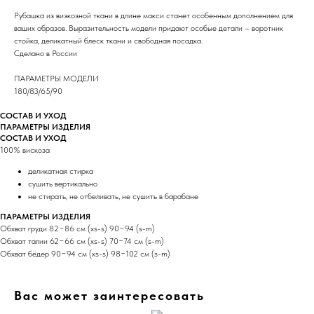
Рубашка из визкозной ткани в длине макси станет особенным дополнением для
ваших образов. Выразительность модели придают особые детали – воротник
стойка, деликатный блеск ткани и свободная посадка.
Сделано в России
ПАРАМЕТРЫ МОДЕЛИ
180/83/65/90
СОСТАВ И УХОД
ПАРАМЕТРЫ ИЗДЕЛИЯ
СОСТАВ И УХОД
100% вискоза
деликатная стирка
сушить вертикально
не стирать, не отбеливать, не сушить в барабане
ПАРАМЕТРЫ ИЗДЕЛИЯ
Обхват груди 82−86 см (xs-s) 90−94 (s-m)
Обхват талии 62−66 см (xs-s) 70−74 см (s-m)
Обхват бёдер 90−94 см (xs-s) 98−102 см (s-m)
Вас может заинтересовать