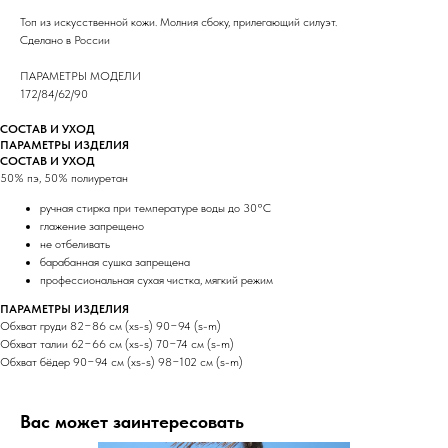
Топ из искусственной кожи. Молния сбоку, прилегающий силуэт.
Сделано в России
ПАРАМЕТРЫ МОДЕЛИ
172/84/62/90
СОСТАВ И УХОД
ПАРАМЕТРЫ ИЗДЕЛИЯ
СОСТАВ И УХОД
50% пэ, 50% полиуретан
ручная стирка при температуре воды до 30°C
глажение запрещено
не отбеливать
барабанная сушка запрещена
профессиональная сухая чистка, мягкий режим
ПАРАМЕТРЫ ИЗДЕЛИЯ
Обхват груди 82−86 см (xs-s) 90−94 (s-m)
Обхват талии 62−66 см (xs-s) 70−74 см (s-m)
Обхват бёдер 90−94 см (xs-s) 98−102 см (s-m)
Вас может заинтересовать