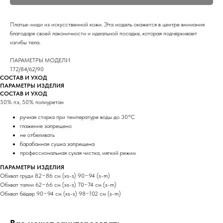
Платье-миди из искусственной кожи. Эта модель окажется в центре внимания
благодаря своей лаконичности и идеальной посадке, которая подчёркивает
изгибы тела.
ПАРАМЕТРЫ МОДЕЛИ
172/84/62/90
СОСТАВ И УХОД
ПАРАМЕТРЫ ИЗДЕЛИЯ
СОСТАВ И УХОД
50% пэ, 50% полиуретан
ручная стирка при температуре воды до 30°C
глажение запрещено
не отбеливать
барабанная сушка запрещена
профессиональная сухая чистка, мягкий режим
ПАРАМЕТРЫ ИЗДЕЛИЯ
Обхват груди 82−86 см (xs-s) 90−94 (s-m)
Обхват талии 62−66 см (xs-s) 70−74 см (s-m)
Обхват бёдер 90−94 см (xs-s) 98−102 см (s-m)