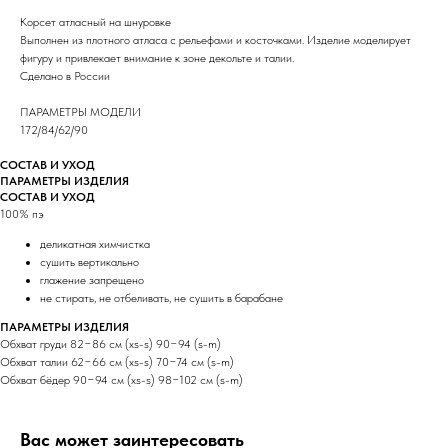
Корсет атласный на шнуровке
Выполнен из плотного атласа с рельефами и косточками. Изделие моделирует
фигуру и привлекает внимание к зоне декольте и талии.
Сделано в России
ПАРАМЕТРЫ МОДЕЛИ
172/84/62/90
СОСТАВ И УХОД
ПАРАМЕТРЫ ИЗДЕЛИЯ
СОСТАВ И УХОД
100% пэ
деликатная химчистка
сушить вертикально
глажение запрещено
не стирать, не отбеливать, не сушить в барабане
ПАРАМЕТРЫ ИЗДЕЛИЯ
Обхват груди 82−86 см (xs-s) 90−94 (s-m)
Обхват талии 62−66 см (xs-s) 70−74 см (s-m)
Обхват бёдер 90−94 см (xs-s) 98−102 см (s-m)
Вас может заинтересовать